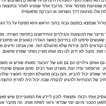
ם הוא משהו נוסף לפעולות היומיומיות שהאדם משתמש וחי 
לות שמגיעות ממימד אחר, מרובד אחר שמגיע לאחר וכתוצאה
ות אלו מגיעות דרך השראה או הברקה פתאומית.      
טרול שנמצא במקום גבוה בתוך הראש והוא מפקח על כל הגו
 מייצר את ההוצאות והגילויים והחידושים בתחומי השירה, ספ
 שאנשים סיפקו לנו בחייהם כאשר הוגדרו כגאונים או מחוננים.
וראים להם יצירות שלא מהעולם הזה. ואין אנחנו יודעים איך
את, מקור לא ידוע לנו כמו אותו מעיין נסתר שפרץ פתאום.
 גם אותם גילויים הם גם סוג של "הבעה" מאותו שורש או מש
יק,  פרופסור עדה יונת, מוצרט ועוד רבים  מהם אנשים שהנחיל
תר שאדם יכול להביא, והם נבעו מהעולם הפנימי העשיר שלהם
יב של ההנחיות ולהגיע לנקודה שבה יכול היה לפרוץ החוצה ו
יק אותי רבות, ומצאתי לנכון ליידע את המעוניינים שיש פאן 
אן הטכני והיום יומי שכדאי וראוי לפתח אותו, וזה מחבר או