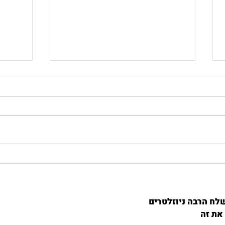
כיצד שיטת אלכסנדר יכולה
מעיינ
לשפר את חייכם?
אלכסנ
לח הרבה ניוזלטרים
את זה