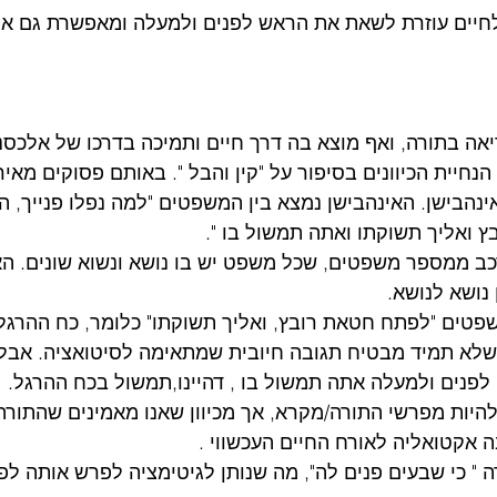
בלחיים עוזרת לשאת את הראש לפנים ולמעלה ומאפשרת גם א
יאה בתורה, ואף מוצא בה דרך חיים ותמיכה בדרכו של אלכסנד
נחיית הכיוונים בסיפור על "קין והבל ". באותם פסוקים מאי
ינהבישן. האינהבישן נמצא בין המשפטים "למה נפלו פנייך, 
ואליך תשוקתו ואתה תמשול בו ". 
ב ממספר משפטים, שכל משפט יש בו נושא ונשוא שונים. הא
נושא לנושא. 
פטים "לפתח חטאת רובץ, ואליך תשוקתו" כלומר, כח ההרגל
שלא תמיד מבטיח תגובה חיובית שמתאימה לסיטואציה. אבל 
לפנים ולמעלה אתה תמשול בו , דהיינו,תמשול בכח ההרגל. 
 להיות מפרשי התורה/מקרא, אך מכיוון שאנו מאמינים שהתורה 
אקטואליה לאורח החיים העכשווי .
 " כי שבעים פנים לה", מה שנותן לגיטימציה לפרש אותה לפי 